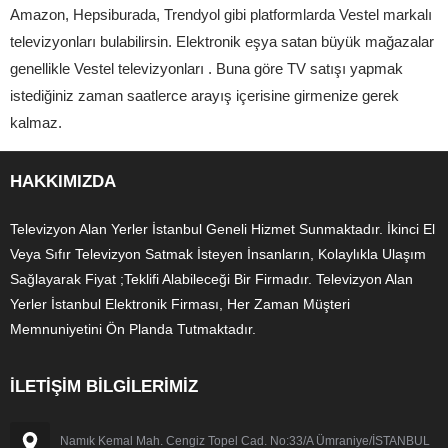
Amazon, Hepsiburada, Trendyol gibi platformlarda Vestel markalı
televizyonları bulabilirsin. Elektronik eşya satan büyük mağazalar
genellikle Vestel televizyonları . Buna göre TV satışı yapmak
istediğiniz zaman saatlerce arayış içerisine girmenize gerek
kalmaz.
HAKKIMIZDA
Televizyon Alan Yerler İstanbul Geneli Hizmet Sunmaktadır. İkinci El
Veya Sıfır Televizyon Satmak İsteyen İnsanların, Kolaylıkla Ulaşım
Sağlayarak Fiyat ;Teklifi Alabileceği Bir Firmadır. Televizyon Alan
Yerler İstanbul Elektronik Firması, Her Zaman Müşteri
Memnuniyetini Ön Planda Tutmaktadır.
İLETİŞİM BİLGİLERİMİZ
Namık Kemal Mah. Cengiz Topel Cad. No:33/A Ümraniye/İSTANBUL