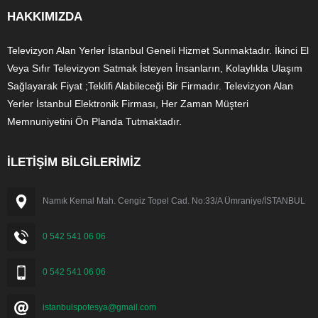
HAKKIMIZDA
Televizyon Alan Yerler İstanbul Geneli Hizmet Sunmaktadır. İkinci El
Veya Sıfır Televizyon Satmak İsteyen İnsanların, Kolaylıkla Ulaşım
Sağlayarak Fiyat ;Teklifi Alabileceği Bir Firmadır. Televizyon Alan
Yerler İstanbul Elektronik Firması, Her Zaman Müşteri
Memnuniyetini Ön Planda Tutmaktadır.
İLETİŞİM BİLGİLERİMİZ
Namık Kemal Mah. Cengiz Topel Cad. No:33/A Ümraniye/İSTANBUL
0 542 541 06 06
0 542 541 06 06
istanbulspotesya@gmail.com