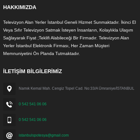
HAKKIMIZDA
Televizyon Alan Yerler İstanbul Geneli Hizmet Sunmaktadır. İkinci El
Veya Sıfır Televizyon Satmak İsteyen İnsanların, Kolaylıkla Ulaşım
Sağlayarak Fiyat ;Teklifi Alabileceği Bir Firmadır. Televizyon Alan
Yerler İstanbul Elektronik Firması, Her Zaman Müşteri
Memnuniyetini Ön Planda Tutmaktadır.
İLETİŞİM BİLGİLERİMİZ
Namık Kemal Mah. Cengiz Topel Cad. No:33/A Ümraniye/İSTANBUL
0 542 541 06 06
0 542 541 06 06
istanbulspotesya@gmail.com