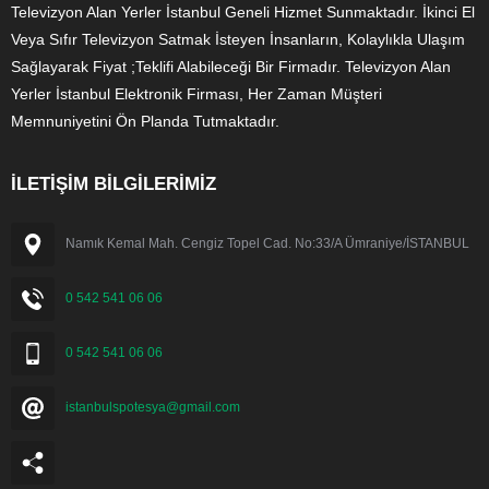
Televizyon Alan Yerler İstanbul Geneli Hizmet Sunmaktadır. İkinci El
Veya Sıfır Televizyon Satmak İsteyen İnsanların, Kolaylıkla Ulaşım
Sağlayarak Fiyat ;Teklifi Alabileceği Bir Firmadır. Televizyon Alan
Yerler İstanbul Elektronik Firması, Her Zaman Müşteri
Memnuniyetini Ön Planda Tutmaktadır.
İLETİŞİM BİLGİLERİMİZ
Namık Kemal Mah. Cengiz Topel Cad. No:33/A Ümraniye/İSTANBUL
0 542 541 06 06
0 542 541 06 06
istanbulspotesya@gmail.com