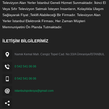
Televizyon Alan Yerler İstanbul Geneli Hizmet Sunmaktadır. İkinci El
Veya Sıfır Televizyon Satmak İsteyen İnsanların, Kolaylıkla Ulaşım
Sağlayarak Fiyat ;Teklifi Alabileceği Bir Firmadır. Televizyon Alan
Yerler İstanbul Elektronik Firması, Her Zaman Müşteri
Memnuniyetini Ön Planda Tutmaktadır.
İLETİŞİM BİLGİLERİMİZ
Namık Kemal Mah. Cengiz Topel Cad. No:33/A Ümraniye/İSTANBUL
0 542 541 06 06
0 542 541 06 06
istanbulspotesya@gmail.com