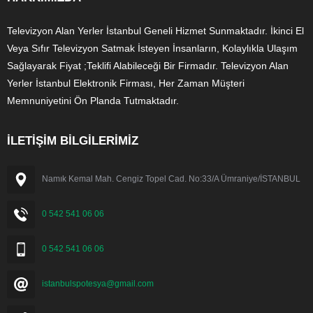
Televizyon Alan Yerler İstanbul Geneli Hizmet Sunmaktadır. İkinci El
Veya Sıfır Televizyon Satmak İsteyen İnsanların, Kolaylıkla Ulaşım
Sağlayarak Fiyat ;Teklifi Alabileceği Bir Firmadır. Televizyon Alan
Yerler İstanbul Elektronik Firması, Her Zaman Müşteri
Memnuniyetini Ön Planda Tutmaktadır.
İLETİŞİM BİLGİLERİMİZ
Namık Kemal Mah. Cengiz Topel Cad. No:33/A Ümraniye/İSTANBUL
0 542 541 06 06
0 542 541 06 06
istanbulspotesya@gmail.com