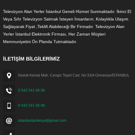
Televizyon Alan Yerler İstanbul Geneli Hizmet Sunmaktadır. İkinci El
Veya Sıfır Televizyon Satmak İsteyen İnsanların, Kolaylıkla Ulaşım
Sağlayarak Fiyat ;Teklifi Alabileceği Bir Firmadır. Televizyon Alan
Yerler İstanbul Elektronik Firması, Her Zaman Müşteri
Memnuniyetini Ön Planda Tutmaktadır.
İLETİŞİM BİLGİLERİMİZ
Namık Kemal Mah. Cengiz Topel Cad. No:33/A Ümraniye/İSTANBUL
0 542 541 06 06
0 542 541 06 06
istanbulspotesya@gmail.com