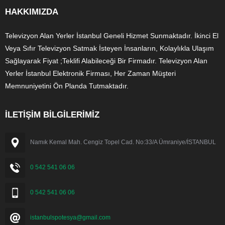
HAKKIMIZDA
Televizyon Alan Yerler İstanbul Geneli Hizmet Sunmaktadır. İkinci El
Veya Sıfır Televizyon Satmak İsteyen İnsanların, Kolaylıkla Ulaşım
Sağlayarak Fiyat ;Teklifi Alabileceği Bir Firmadır. Televizyon Alan
Yerler İstanbul Elektronik Firması, Her Zaman Müşteri
Memnuniyetini Ön Planda Tutmaktadır.
İLETİŞİM BİLGİLERİMİZ
Namık Kemal Mah. Cengiz Topel Cad. No:33/A Ümraniye/İSTANBUL
0 542 541 06 06
0 542 541 06 06
istanbulspotesya@gmail.com