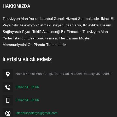
HAKKIMIZDA
Televizyon Alan Yerler İstanbul Geneli Hizmet Sunmaktadır. İkinci El
Veya Sıfır Televizyon Satmak İsteyen İnsanların, Kolaylıkla Ulaşım
Sağlayarak Fiyat ;Teklifi Alabileceği Bir Firmadır. Televizyon Alan
Yerler İstanbul Elektronik Firması, Her Zaman Müşteri
Memnuniyetini Ön Planda Tutmaktadır.
İLETİŞİM BİLGİLERİMİZ
Namık Kemal Mah. Cengiz Topel Cad. No:33/A Ümraniye/İSTANBUL
0 542 541 06 06
0 542 541 06 06
istanbulspotesya@gmail.com