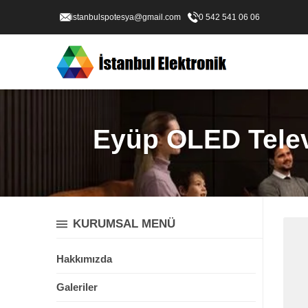
istanbulspotesya@gmail.com
0 542 541 06 06
Eyüp OLED Televi
KURUMSAL MENÜ
Hakkımızda
Galeriler