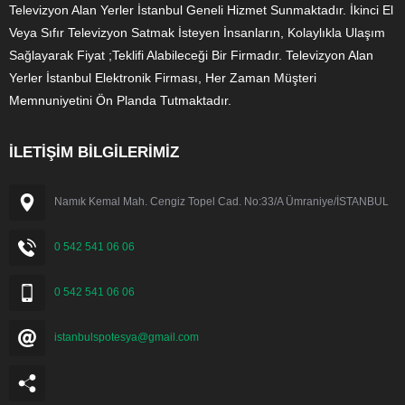
Televizyon Alan Yerler İstanbul Geneli Hizmet Sunmaktadır. İkinci El
Veya Sıfır Televizyon Satmak İsteyen İnsanların, Kolaylıkla Ulaşım
Sağlayarak Fiyat ;Teklifi Alabileceği Bir Firmadır. Televizyon Alan
Yerler İstanbul Elektronik Firması, Her Zaman Müşteri
Memnuniyetini Ön Planda Tutmaktadır.
İLETİŞİM BİLGİLERİMİZ
Namık Kemal Mah. Cengiz Topel Cad. No:33/A Ümraniye/İSTANBUL
0 542 541 06 06
0 542 541 06 06
istanbulspotesya@gmail.com