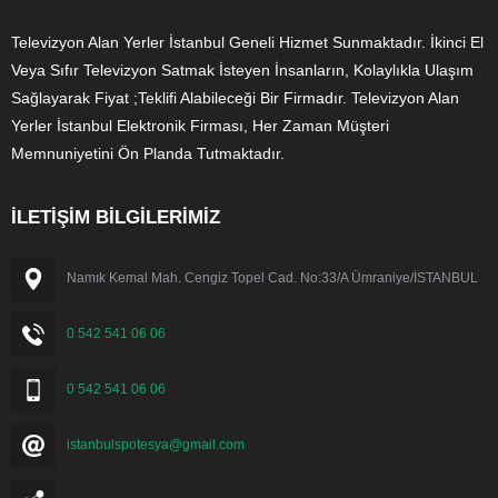
Televizyon Alan Yerler İstanbul Geneli Hizmet Sunmaktadır. İkinci El
Veya Sıfır Televizyon Satmak İsteyen İnsanların, Kolaylıkla Ulaşım
Sağlayarak Fiyat ;Teklifi Alabileceği Bir Firmadır. Televizyon Alan
Yerler İstanbul Elektronik Firması, Her Zaman Müşteri
Memnuniyetini Ön Planda Tutmaktadır.
İLETİŞİM BİLGİLERİMİZ
Namık Kemal Mah. Cengiz Topel Cad. No:33/A Ümraniye/İSTANBUL
0 542 541 06 06
0 542 541 06 06
istanbulspotesya@gmail.com