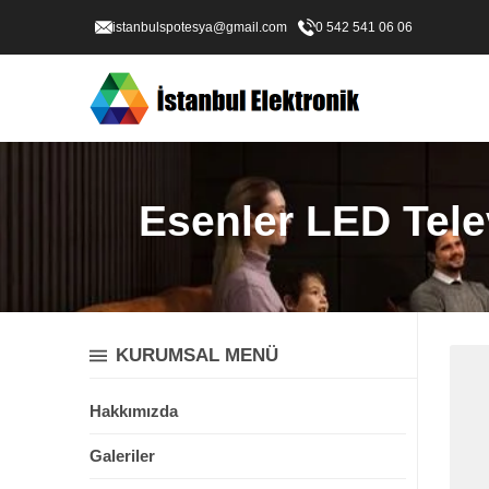
istanbulspotesya@gmail.com
0 542 541 06 06
Esenler LED Telev
KURUMSAL MENÜ
Hakkımızda
Galeriler