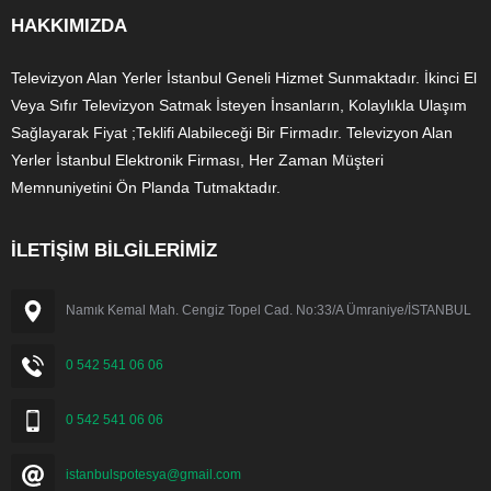
HAKKIMIZDA
Televizyon Alan Yerler İstanbul Geneli Hizmet Sunmaktadır. İkinci El
Veya Sıfır Televizyon Satmak İsteyen İnsanların, Kolaylıkla Ulaşım
Sağlayarak Fiyat ;Teklifi Alabileceği Bir Firmadır. Televizyon Alan
Yerler İstanbul Elektronik Firması, Her Zaman Müşteri
Memnuniyetini Ön Planda Tutmaktadır.
İLETİŞİM BİLGİLERİMİZ
Namık Kemal Mah. Cengiz Topel Cad. No:33/A Ümraniye/İSTANBUL
0 542 541 06 06
0 542 541 06 06
istanbulspotesya@gmail.com