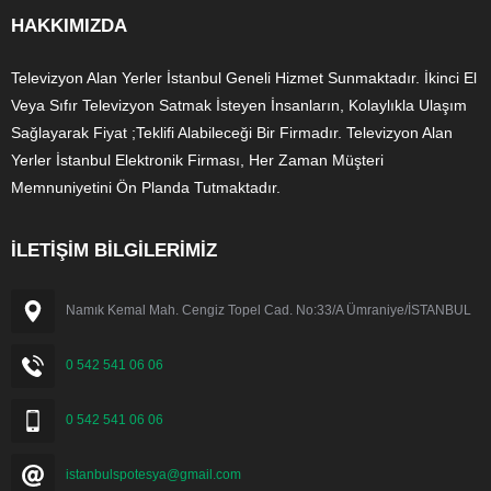
HAKKIMIZDA
Televizyon Alan Yerler İstanbul Geneli Hizmet Sunmaktadır. İkinci El
Veya Sıfır Televizyon Satmak İsteyen İnsanların, Kolaylıkla Ulaşım
Sağlayarak Fiyat ;Teklifi Alabileceği Bir Firmadır. Televizyon Alan
Yerler İstanbul Elektronik Firması, Her Zaman Müşteri
Memnuniyetini Ön Planda Tutmaktadır.
İLETİŞİM BİLGİLERİMİZ
Namık Kemal Mah. Cengiz Topel Cad. No:33/A Ümraniye/İSTANBUL
0 542 541 06 06
0 542 541 06 06
istanbulspotesya@gmail.com