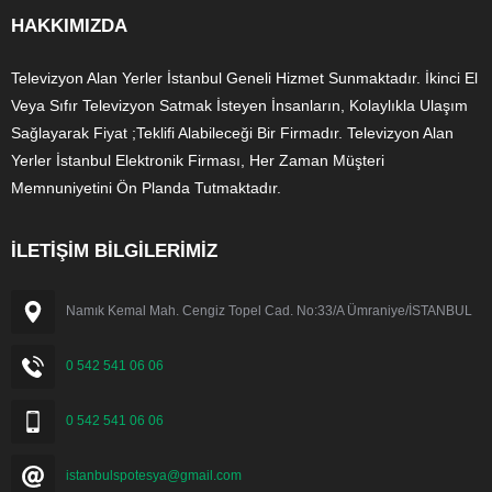
HAKKIMIZDA
Televizyon Alan Yerler İstanbul Geneli Hizmet Sunmaktadır. İkinci El
Veya Sıfır Televizyon Satmak İsteyen İnsanların, Kolaylıkla Ulaşım
Sağlayarak Fiyat ;Teklifi Alabileceği Bir Firmadır. Televizyon Alan
Yerler İstanbul Elektronik Firması, Her Zaman Müşteri
Memnuniyetini Ön Planda Tutmaktadır.
İLETİŞİM BİLGİLERİMİZ
Namık Kemal Mah. Cengiz Topel Cad. No:33/A Ümraniye/İSTANBUL
0 542 541 06 06
0 542 541 06 06
istanbulspotesya@gmail.com