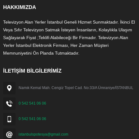
HAKKIMIZDA
Televizyon Alan Yerler İstanbul Geneli Hizmet Sunmaktadır. İkinci El
Veya Sıfır Televizyon Satmak İsteyen İnsanların, Kolaylıkla Ulaşım
Sağlayarak Fiyat ;Teklifi Alabileceği Bir Firmadır. Televizyon Alan
Yerler İstanbul Elektronik Firması, Her Zaman Müşteri
Memnuniyetini Ön Planda Tutmaktadır.
İLETİŞİM BİLGİLERİMİZ
Namık Kemal Mah. Cengiz Topel Cad. No:33/A Ümraniye/İSTANBUL
0 542 541 06 06
0 542 541 06 06
istanbulspotesya@gmail.com