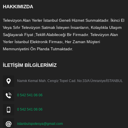
HAKKIMIZDA
Televizyon Alan Yerler İstanbul Geneli Hizmet Sunmaktadır. İkinci El
Veya Sıfır Televizyon Satmak İsteyen İnsanların, Kolaylıkla Ulaşım
Sağlayarak Fiyat ;Teklifi Alabileceği Bir Firmadır. Televizyon Alan
Yerler İstanbul Elektronik Firması, Her Zaman Müşteri
Memnuniyetini Ön Planda Tutmaktadır.
İLETİŞİM BİLGİLERİMİZ
Namık Kemal Mah. Cengiz Topel Cad. No:33/A Ümraniye/İSTANBUL
0 542 541 06 06
0 542 541 06 06
istanbulspotesya@gmail.com