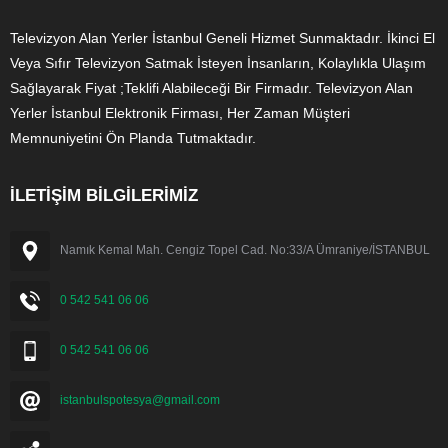
Televizyon Alan Yerler İstanbul Geneli Hizmet Sunmaktadır. İkinci El
Veya Sıfır Televizyon Satmak İsteyen İnsanların, Kolaylıkla Ulaşım
Sağlayarak Fiyat ;Teklifi Alabileceği Bir Firmadır. Televizyon Alan
Yerler İstanbul Elektronik Firması, Her Zaman Müşteri
Memnuniyetini Ön Planda Tutmaktadır.
İLETİŞİM BİLGİLERİMİZ
Namık Kemal Mah. Cengiz Topel Cad. No:33/A Ümraniye/İSTANBUL
0 542 541 06 06
0 542 541 06 06
istanbulspotesya@gmail.com