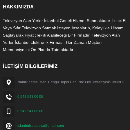
HAKKIMIZDA
Televizyon Alan Yerler İstanbul Geneli Hizmet Sunmaktadır. İkinci El
Veya Sıfır Televizyon Satmak İsteyen İnsanların, Kolaylıkla Ulaşım
Sağlayarak Fiyat ;Teklifi Alabileceği Bir Firmadır. Televizyon Alan
Yerler İstanbul Elektronik Firması, Her Zaman Müşteri
Memnuniyetini Ön Planda Tutmaktadır.
İLETİŞİM BİLGİLERİMİZ
Namık Kemal Mah. Cengiz Topel Cad. No:33/A Ümraniye/İSTANBUL
0 542 541 06 06
0 542 541 06 06
istanbulspotesya@gmail.com