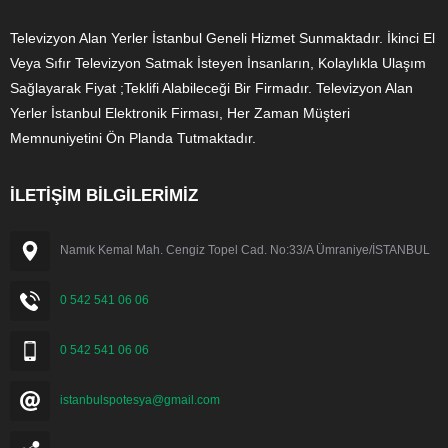
Televizyon Alan Yerler İstanbul Geneli Hizmet Sunmaktadır. İkinci El
Veya Sıfır Televizyon Satmak İsteyen İnsanların, Kolaylıkla Ulaşım
Sağlayarak Fiyat ;Teklifi Alabileceği Bir Firmadır. Televizyon Alan
Yerler İstanbul Elektronik Firması, Her Zaman Müşteri
Memnuniyetini Ön Planda Tutmaktadır.
İLETİŞİM BİLGİLERİMİZ
Namık Kemal Mah. Cengiz Topel Cad. No:33/A Ümraniye/İSTANBUL
0 542 541 06 06
0 542 541 06 06
istanbulspotesya@gmail.com