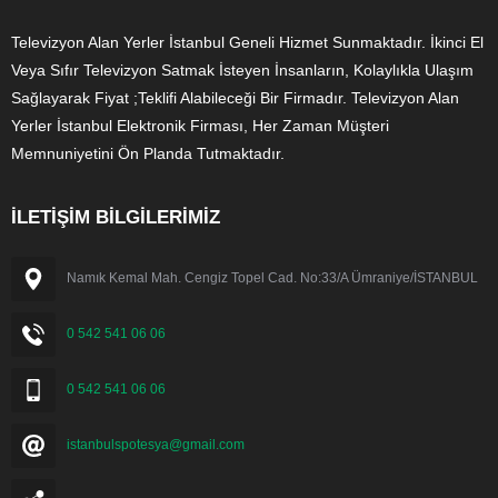
Televizyon Alan Yerler İstanbul Geneli Hizmet Sunmaktadır. İkinci El
Veya Sıfır Televizyon Satmak İsteyen İnsanların, Kolaylıkla Ulaşım
Sağlayarak Fiyat ;Teklifi Alabileceği Bir Firmadır. Televizyon Alan
Yerler İstanbul Elektronik Firması, Her Zaman Müşteri
Memnuniyetini Ön Planda Tutmaktadır.
İLETİŞİM BİLGİLERİMİZ
Namık Kemal Mah. Cengiz Topel Cad. No:33/A Ümraniye/İSTANBUL
0 542 541 06 06
0 542 541 06 06
istanbulspotesya@gmail.com