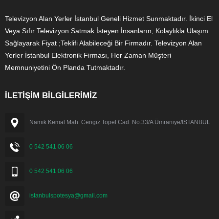
Televizyon Alan Yerler İstanbul Geneli Hizmet Sunmaktadır. İkinci El
Veya Sıfır Televizyon Satmak İsteyen İnsanların, Kolaylıkla Ulaşım
Sağlayarak Fiyat ;Teklifi Alabileceği Bir Firmadır. Televizyon Alan
Yerler İstanbul Elektronik Firması, Her Zaman Müşteri
Memnuniyetini Ön Planda Tutmaktadır.
İLETİŞİM BİLGİLERİMİZ
Namık Kemal Mah. Cengiz Topel Cad. No:33/A Ümraniye/İSTANBUL
0 542 541 06 06
0 542 541 06 06
istanbulspotesya@gmail.com