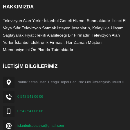
HAKKIMIZDA
Televizyon Alan Yerler İstanbul Geneli Hizmet Sunmaktadır. İkinci El
Veya Sıfır Televizyon Satmak İsteyen İnsanların, Kolaylıkla Ulaşım
Sağlayarak Fiyat ;Teklifi Alabileceği Bir Firmadır. Televizyon Alan
Yerler İstanbul Elektronik Firması, Her Zaman Müşteri
Memnuniyetini Ön Planda Tutmaktadır.
İLETİŞİM BİLGİLERİMİZ
Namık Kemal Mah. Cengiz Topel Cad. No:33/A Ümraniye/İSTANBUL
0 542 541 06 06
0 542 541 06 06
istanbulspotesya@gmail.com