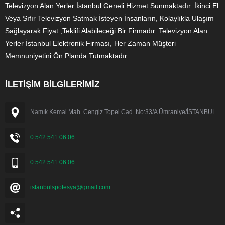
Televizyon Alan Yerler İstanbul Geneli Hizmet Sunmaktadır. İkinci El
Veya Sıfır Televizyon Satmak İsteyen İnsanların, Kolaylıkla Ulaşım
Sağlayarak Fiyat ;Teklifi Alabileceği Bir Firmadır. Televizyon Alan
Yerler İstanbul Elektronik Firması, Her Zaman Müşteri
Memnuniyetini Ön Planda Tutmaktadır.
İLETİŞİM BİLGİLERİMİZ
Namık Kemal Mah. Cengiz Topel Cad. No:33/A Ümraniye/İSTANBUL
0 542 541 06 06
0 542 541 06 06
istanbulspotesya@gmail.com