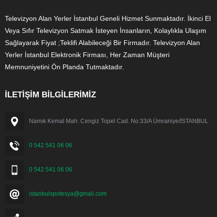
Televizyon Alan Yerler İstanbul Geneli Hizmet Sunmaktadır. İkinci El
Veya Sıfır Televizyon Satmak İsteyen İnsanların, Kolaylıkla Ulaşım
Sağlayarak Fiyat ;Teklifi Alabileceği Bir Firmadır. Televizyon Alan
Yerler İstanbul Elektronik Firması, Her Zaman Müşteri
Memnuniyetini Ön Planda Tutmaktadır.
İLETİŞİM BİLGİLERİMİZ
Namık Kemal Mah. Cengiz Topel Cad. No:33/A Ümraniye/İSTANBUL
0 542 541 06 06
0 542 541 06 06
istanbulspotesya@gmail.com