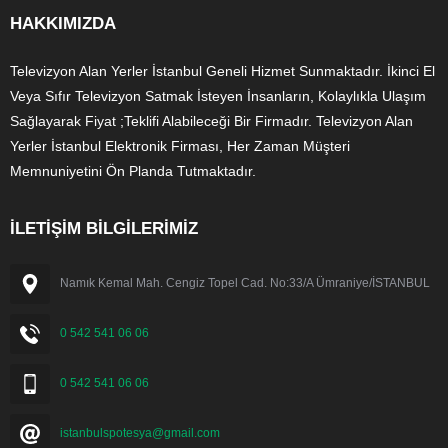
HAKKIMIZDA
Televizyon Alan Yerler İstanbul Geneli Hizmet Sunmaktadır. İkinci El
Veya Sıfır Televizyon Satmak İsteyen İnsanların, Kolaylıkla Ulaşım
Sağlayarak Fiyat ;Teklifi Alabileceği Bir Firmadır. Televizyon Alan
Yerler İstanbul Elektronik Firması, Her Zaman Müşteri
Memnuniyetini Ön Planda Tutmaktadır.
İLETİŞİM BİLGİLERİMİZ
Namık Kemal Mah. Cengiz Topel Cad. No:33/A Ümraniye/İSTANBUL
0 542 541 06 06
0 542 541 06 06
istanbulspotesya@gmail.com