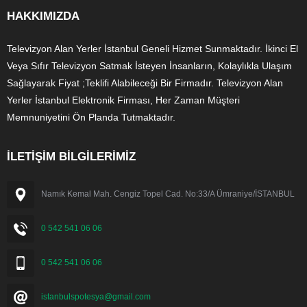
HAKKIMIZDA
Televizyon Alan Yerler İstanbul Geneli Hizmet Sunmaktadır. İkinci El
Veya Sıfır Televizyon Satmak İsteyen İnsanların, Kolaylıkla Ulaşım
Sağlayarak Fiyat ;Teklifi Alabileceği Bir Firmadır. Televizyon Alan
Yerler İstanbul Elektronik Firması, Her Zaman Müşteri
Memnuniyetini Ön Planda Tutmaktadır.
İLETİŞİM BİLGİLERİMİZ
Namık Kemal Mah. Cengiz Topel Cad. No:33/A Ümraniye/İSTANBUL
0 542 541 06 06
0 542 541 06 06
istanbulspotesya@gmail.com