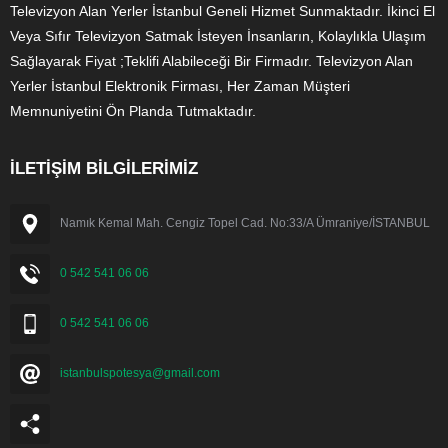
Televizyon Alan Yerler İstanbul Geneli Hizmet Sunmaktadır. İkinci El
Veya Sıfır Televizyon Satmak İsteyen İnsanların, Kolaylıkla Ulaşım
Sağlayarak Fiyat ;Teklifi Alabileceği Bir Firmadır. Televizyon Alan
Yerler İstanbul Elektronik Firması, Her Zaman Müşteri
Memnuniyetini Ön Planda Tutmaktadır.
İLETİŞİM BİLGİLERİMİZ
Namık Kemal Mah. Cengiz Topel Cad. No:33/A Ümraniye/İSTANBUL
0 542 541 06 06
0 542 541 06 06
istanbulspotesya@gmail.com