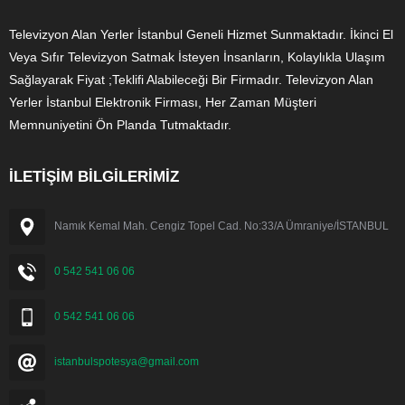
Televizyon Alan Yerler İstanbul Geneli Hizmet Sunmaktadır. İkinci El
Veya Sıfır Televizyon Satmak İsteyen İnsanların, Kolaylıkla Ulaşım
Sağlayarak Fiyat ;Teklifi Alabileceği Bir Firmadır. Televizyon Alan
Yerler İstanbul Elektronik Firması, Her Zaman Müşteri
Memnuniyetini Ön Planda Tutmaktadır.
İLETİŞİM BİLGİLERİMİZ
Namık Kemal Mah. Cengiz Topel Cad. No:33/A Ümraniye/İSTANBUL
0 542 541 06 06
0 542 541 06 06
istanbulspotesya@gmail.com