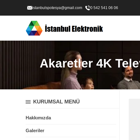
istanbulspotesya@gmail.com
0 542 541 06 06
Akaretler 4K Tele
KURUMSAL MENÜ
Hakkımızda
Galeriler