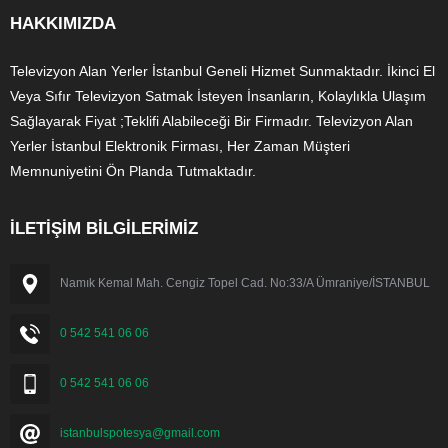
HAKKIMIZDA
Televizyon Alan Yerler İstanbul Geneli Hizmet Sunmaktadır. İkinci El
Veya Sıfır Televizyon Satmak İsteyen İnsanların, Kolaylıkla Ulaşım
Sağlayarak Fiyat ;Teklifi Alabileceği Bir Firmadır. Televizyon Alan
Yerler İstanbul Elektronik Firması, Her Zaman Müşteri
Memnuniyetini Ön Planda Tutmaktadır.
İLETİŞİM BİLGİLERİMİZ
Namık Kemal Mah. Cengiz Topel Cad. No:33/A Ümraniye/İSTANBUL
0 542 541 06 06
0 542 541 06 06
istanbulspotesya@gmail.com