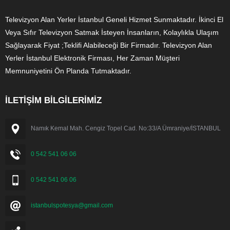
Televizyon Alan Yerler İstanbul Geneli Hizmet Sunmaktadır. İkinci El
Veya Sıfır Televizyon Satmak İsteyen İnsanların, Kolaylıkla Ulaşım
Sağlayarak Fiyat ;Teklifi Alabileceği Bir Firmadır. Televizyon Alan
Yerler İstanbul Elektronik Firması, Her Zaman Müşteri
Memnuniyetini Ön Planda Tutmaktadır.
İLETİŞİM BİLGİLERİMİZ
Namık Kemal Mah. Cengiz Topel Cad. No:33/A Ümraniye/İSTANBUL
0 542 541 06 06
0 542 541 06 06
istanbulspotesya@gmail.com